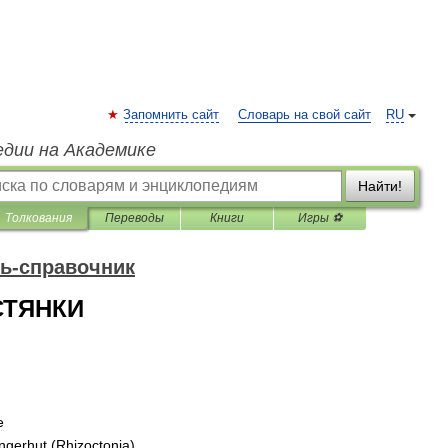
Запомнить сайт
Словарь на свой сайт
RU
едии на Академике
Найти!
Толкования
Переводы
Книги
Игры ⚽
ь-справочник
СТЯНКИ
e
ngerhut
(
Rhizoctonia
)