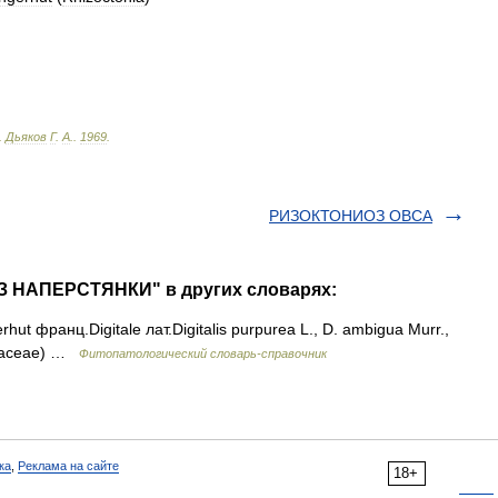
.
Дьяков
Г
.
А
.
.
1969
.
РИЗОКТОНИОЗ ОВСА
З НАПЕРСТЯНКИ" в других словарях:
ut франц.Digitale лат.Digitalis purpurea L., D. ambigua Murr.,
ariaceae) …
Фитопатологический словарь-справочник
ка
,
Реклама на сайте
18+