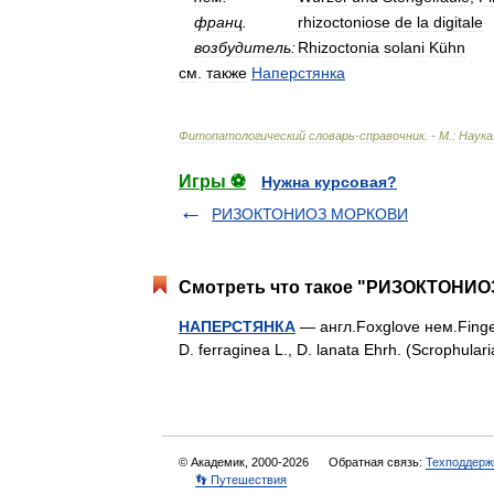
франц
.
rhizoctoniose
de
la
digitale
возбудитель:
Rhizoctonia
solani
Kühn
см
.
также
Наперстянка
Фитопатологический
словарь
-
справочник
. -
М
.
:
Наука
Игры ⚽
Нужна курсовая?
РИЗОКТОНИОЗ МОРКОВИ
Смотреть что такое "РИЗОКТОНИО
НАПЕРСТЯНКА
— англ.Foxglove нем.Fingerh
D. ferraginea L., D. lanata Ehrh. (Scrophul
© Академик, 2000-2026
Обратная связь:
Техподдерж
👣 Путешествия