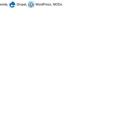
omla,
Drupal,
WordPress, MODx.