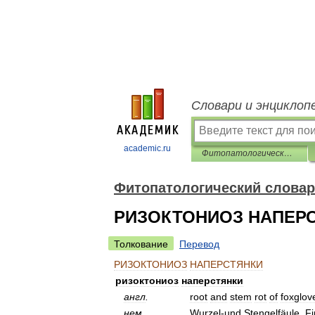
Словари и энциклоп
academic.ru
Фитопатологический словарь-справочник
Фитопатологический словар
РИЗОКТОНИОЗ НАПЕР
Толкование
Перевод
РИЗОКТОНИОЗ
НАПЕРСТЯНКИ
ризоктониоз
наперстянки
англ
.
root
and
stem
rot
of
foxglov
нем
.
Wurzel
-
und
Stengelfäule
,
Fi